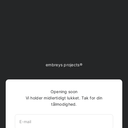
Spring til indhold
embreys projects®
Opening soon
Vi holder midlertidigt lukket. Tak for din
tålmodighed.
E-mail