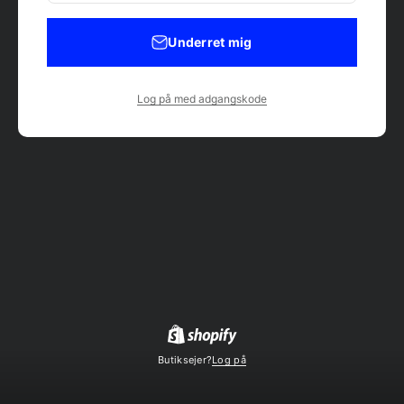
Underret mig
Log på med adgangskode
Butiksejer?
Log på